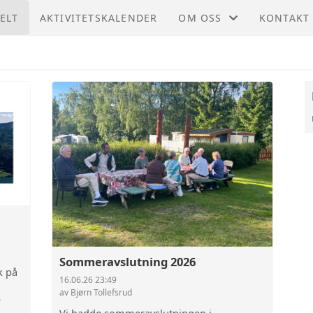
ELT
AKTIVITETSKALENDER
OM OSS
KONTAKT
STØTT OSS
KONTAKT
STYRET
Sommeravslutning 2026
k på
16.06.26 23:49
av Bjørn Tollefsrud
r