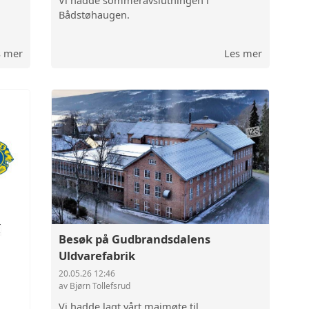
Vi hadde sommeravslutningen i
Bådstøhaugen.
s mer
Les mer
Besøk på Gudbrandsdalens
Uldvarefabrik
20.05.26 12:46
av Bjørn Tollefsrud
Vi hadde lagt vårt maimøte til