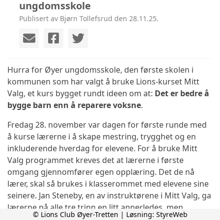
ungdomsskole
Publisert av Bjørn Tollefsrud den 28.11.25.
Hurra for Øyer ungdomsskole, den første skolen i
kommunen som har valgt å bruke Lions-kurset Mitt
Valg, et kurs bygget rundt ideen om at:
Det er bedre å
bygge barn enn å reparere voksne
.
Fredag 28. november var dagen for første runde med
å kurse lærerne i å skape mestring, trygghet og en
inkluderende hverdag for elevene. For å bruke Mitt
Valg programmet kreves det at lærerne i første
omgang gjennomfører egen opplæring. Det de nå
lærer, skal så brukes i klasserommet med elevene sine
seinere. Jan Steneby, en av instruktørene i Mitt Valg, ga
lærerne på alle tre trinn en litt annerledes, men
© Lions Club Øyer-Tretten | Løsning:
StyreWeb
forhåpentligvis en nyttig skoledag.